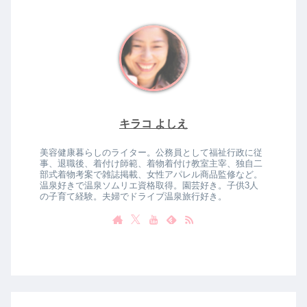
キラコ よしえ
美容健康暮らしのライター。公務員として福祉行政に従
事、退職後、着付け師範、着物着付け教室主宰、独自二
部式着物考案で雑誌掲載、女性アパレル商品監修など。
温泉好きで温泉ソムリエ資格取得。園芸好き。子供3人
の子育て経験。夫婦でドライブ温泉旅行好き。