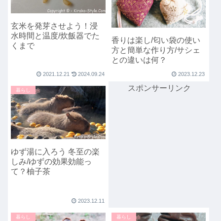
玄米を発芽させよう！浸
水時間と温度/炊飯器でた
香りは楽し/匂い袋の使い
くまで
方と簡単な作り方/サシェ
との違いは何？
2021.12.21
2024.09.24
2023.12.23
スポンサーリンク
暮らし
ゆず湯に入ろう 冬至の楽
しみ/ゆずの効果効能っ
て？柚子茶
2023.12.11
暮らし
暮らし