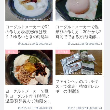
ヨーグルトメーカーでR1
ヨーグルトメーカーで温
の作り方/温度/効果は続
泉卵の作り方！30分から2
く？ゆるいときの対処法
時間でできる方法(発酵美
人)
2021.11.20
2023.06.24
2021.11.26
2023.06.24
暮らし
美容健康
ファインヘナのパッチテ
ストで発赤、植物アレル
ヨーグルトメーカーで豆
ギーの体験談
乳ヨーグルト作り!時間と
温度(発酵美人で)無限を目
指す
2022.01.07
2023.06.24
2019.10.22
2023.06.24