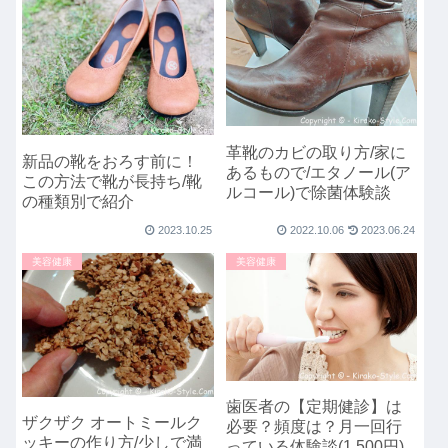
革靴のカビの取り方/家に
新品の靴をおろす前に！
あるもので/エタノール(ア
この方法で靴が長持ち/靴
ルコール)で除菌体験談
の種類別で紹介
2023.10.25
2022.10.06
2023.06.24
美容健康
美容健康
歯医者の【定期健診】は
ザクザク オートミールク
必要？頻度は？月一回行
ッキーの作り方/少しで満
っている体験談(1,500円)