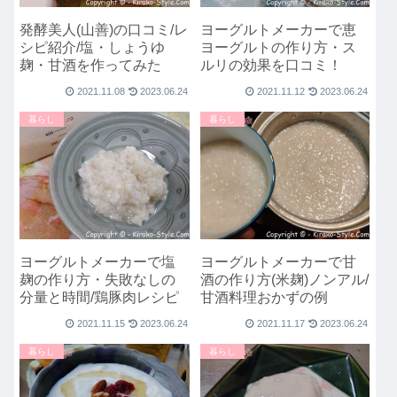
発酵美人(山善)の口コミ/レ
ヨーグルトメーカーで恵
シピ紹介/塩・しょうゆ
ヨーグルトの作り方・ス
麹・甘酒を作ってみた
ルリの効果を口コミ！
2021.11.08
2023.06.24
2021.11.12
2023.06.24
暮らし
暮らし
ヨーグルトメーカーで塩
ヨーグルトメーカーで甘
麹の作り方・失敗なしの
酒の作り方(米麹)ノンアル/
分量と時間/鶏豚肉レシピ
甘酒料理おかずの例
2021.11.15
2023.06.24
2021.11.17
2023.06.24
暮らし
暮らし