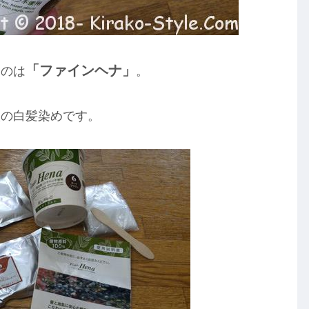
「ファインヘナ」
たのは
。
状の白髪染めです。