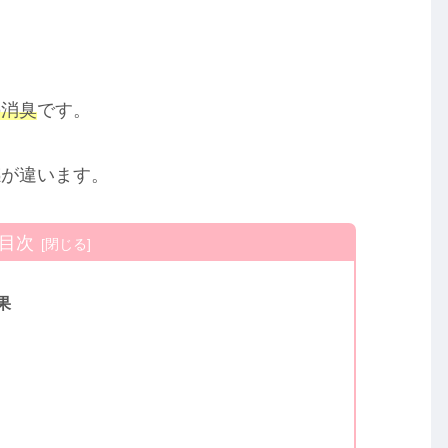
の消臭
です。
感が違います。
目次
果