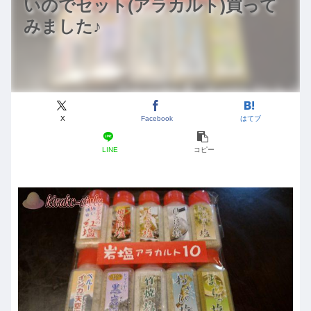
いのでセット(アラカルト)買って
みました♪
X
Facebook
はてブ
LINE
コピー