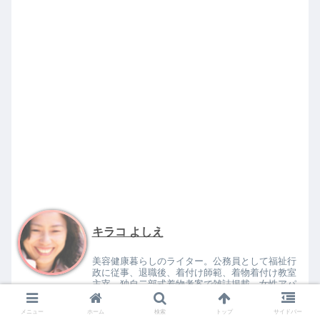
キラコ よしえ
美容健康暮らしのライター。公務員として福祉行
政に従事、退職後、着付け師範、着物着付け教室
主宰、独自二部式着物考案で雑誌掲載、女性アパ
レル商品監修など。 温泉好きで温泉ソムリエ資格
取得。園芸好き。子供3人の子育て経験。夫婦でド
メニュー
ホーム
検索
トップ
サイドバー
ライブ温泉旅行好き。