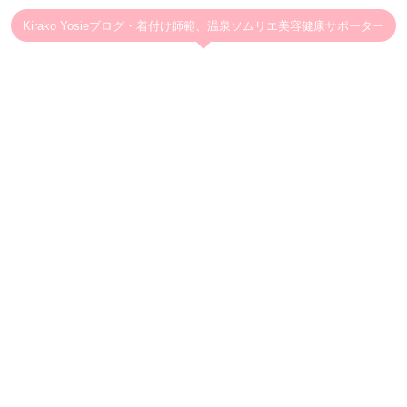
Kirako Yosieブログ・着付け師範、温泉ソムリエ美容健康サポーター