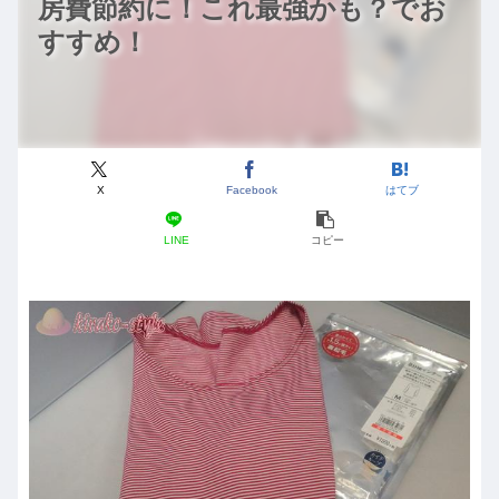
房費節約に！これ最強かも？でお
すすめ！
X
Facebook
はてブ
LINE
コピー