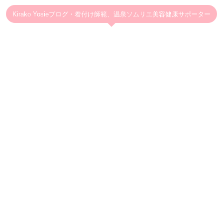
Kirako Yosieブログ・着付け師範、温泉ソムリエ美容健康サポーター