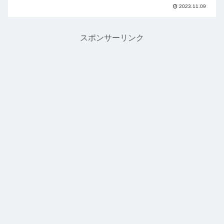
しまいました。通販や宅配お節があるの
2023.11.09
は知っているけど、冷凍おせちって実際
どうなんだろう？買えば今までのような
作る手間が全く必要なくな...
スポンサーリンク