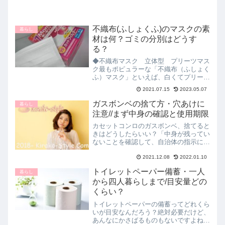
不織布(ふしょくふ)のマスクの素
暮らし
材は何？ゴミの分別はどうす
る？
◆不織布マスク 立体型 プリーツマス
ク最もポピュラーな「不織布（ふしょく
ふ）マスク」といえば、白くてプリーツ
状になっているものですね。おなじみに
2021.07.15
2023.05.07
なった不織布マスク、やはり飛沫を防止
するにはもっとも性能がよいと、理化学
ガスボンベの捨て方・穴あけに
暮らし
研究所や長崎大学などでも...
注意//まず中身の確認と使用期限
カセットコンロのガスボンベ、捨てると
きはどうしたらいい？「中身が残ってい
ないことを確認して、自治体の指示に」
っていうことだけど。。。そこでガスボ
2021.12.08
2022.01.10
ンベの捨て方を徹底調査しました。安心
して捨てられるよう、中身があるかどう
トイレットペーパー備蓄・一人
暮らし
かの確認の仕方、中身の抜...
から四人暮らしまで/目安量どの
くらい？
トイレットペーパーの備蓄ってどれくら
いが目安なんだろう？絶対必要だけど、
あんなにかさばるものもないですよね。