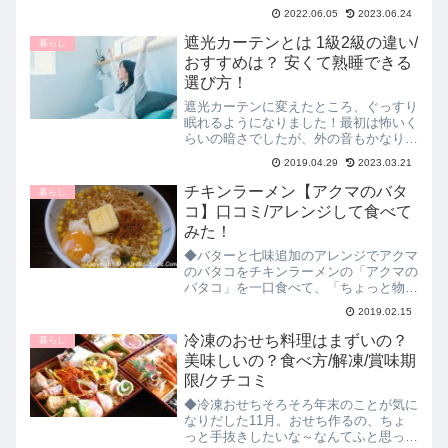
そこで、トイレットペーパーの備蓄の目
2022.06.05
2023.06.24
安を、経済産業省の推奨量や、なぜ1か
月でいいのかなどを整理して、一人暮ら
遮光カーテンとは 1級2級の違い/
暮らし
しならどれくらい？家族が...
おすすめは？ 安くて熟睡できる
選び方！
遮光カーテンに変えたところ、ぐっすり
眠れるようになりました！最初は怖いく
らいの暗さでしたが、外の音もかなり静
かになって。気が付けば朝になって目覚
2019.04.29
2023.03.21
めている、そしてスッキリ感がありま
す。ホームセンターで買った安いカーテ
チキンラーメン【アクマのバタ
暮らし
ンでしたが、とっても満足。...
コ】口コミ/アレンジして食べて
みた！
◆バターと七味追加のアレンジでアクマ
のバタコをチキンラーメンの「アクマの
バタコ」を一口食べて、「ちょっと物足
りない」とバターと七味を追加した息
2019.02.15
子。できたてのふたを開けたら、ふんわ
りとバターの香ばしい匂いがしてきたの
冷凍のおせち料理はまずいの？
暮らし
に。そのままで食べるのと、...
美味しいの？食べ方/解凍/賞味期
限/クチコミ
◆冷凍おせちそろそろ年末のことが気に
なりだした11月。おせち作るの、ちょ
っと手抜きしたいな～なんてふと思って