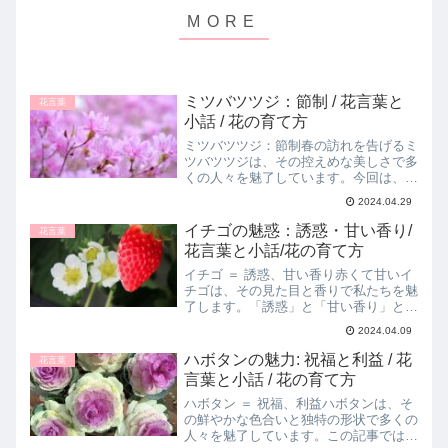
ミツバツツジ：節制 / 花言葉と
花言葉
小話 / 花の育て方
ミツバツツジ：節制春の訪れを告げるミ
ツバツツジは、その控えめな美しさで多
くの人々を魅了しています。今回は、ミ
ツバツツジの花言葉「節制」に込められ
2024.04.29
た意味と、その魅力に迫ります。ミツバ
ツツジと花言葉「節制」ミツバツツジの
イチゴの魅惑：誘惑・甘い香り/
花言葉
花言葉は「節制」です。こ...
花言葉と小話/花の育て方
イチゴ ＝ 誘惑、甘い香り赤くて甘いイ
チゴは、その見た目と香りで私たちを魅
了します。「誘惑」と「甘い香り」とい
う花言葉を持つイチゴの花の世界へよう
2024.04.09
こそ。この記事では、イチゴの花の魅力
と育て方、そして花言葉を活かした小話
ハボタンの魅力: 祝福と利益 / 花
花言葉
をお届けします。イチゴ...
言葉と小話 / 花の育て方
ハボタン ＝ 祝福、利益ハボタンは、そ
の鮮やかな色合いと独特の形状で多くの
人々を魅了しています。この記事では、