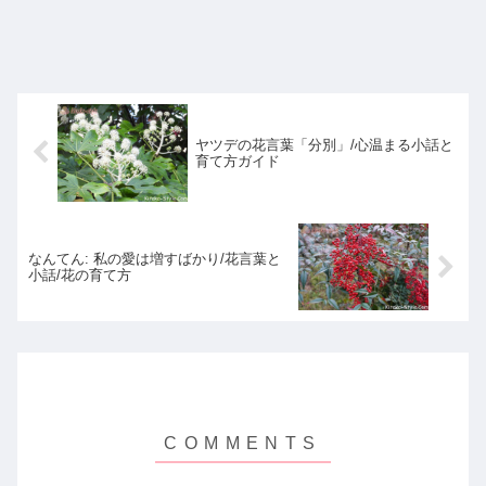
ヤツデの花言葉「分別」/心温まる小話と
育て方ガイド
なんてん: 私の愛は増すばかり/花言葉と
小話/花の育て方