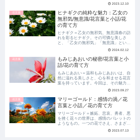
ハボタンの花言葉の意味や由来、育て
2023.12.10
方、そしてハボタンを題材にした小話を
ご紹介します。ハボタンの花言葉とその
ヒナギクの純粋な魅力：乙女の
花言葉
由来ハボタンの花言葉は「...
無邪気/無意識/花言葉と小話/花
の育て方
ヒナギク＝乙女の無邪気、無意識春の訪
れを彩るヒナギク。その可憐な美しさ
と、「乙女の無邪気」「無意識」という
花言葉には、どのような意味が込められ
2024.02.12
ているのでしょうか。ヒナギクとその花
言葉ヒナギクは、その小さく愛らしい花
もみじあおいの秘密/花言葉と小
花言葉
が特徴的です。「乙女の無邪...
話/花の育て方
もみじあおい＝温和もみじあおいは、自
然に溢れる美しさと、心を和ませる花言
葉を持っています。今回は、その魅力と
由来、さらには育て方について紹介しま
2023.09.27
す。もみじあおいの花言葉と由来もみじ
あおいの花言葉は「温和」です。この花
マリーゴールド：感情の渦／花
花言葉
言葉は、もみじあおいの柔...
言葉と小話／花の育て方
マリーゴールド＝嫉妬、悲哀、勇者、悪
を挫く花々の世界は、感情のパレットの
ようなもの。一つの花でさえ、さまざま
な感情を表現することができます。今回
2023.07.13
は、その中でも特に感情の色彩が豊かな
マリーゴールドとその花言葉について、