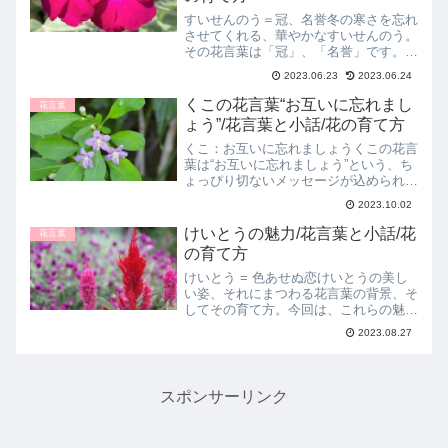
すいせんのう＝冠、名誉冬の寒さを忘れ
させてくれる、華やかなすいせんのう。
その花言葉は「冠」、「名誉」です。今
日はこの素敵な花とその花言葉につい
2023.06.23
2023.06.24
て、深く掘り下げてみましょう。そし
て、最後には心温まる小話をお届けしま
くこの花言葉“お互いに忘れまし
花言葉
す。すいせんのうとその花言葉...
ょう”/花言葉と小話/花の育て方
くこ：お互いに忘れましょうくこの花言
葉は“お互いに忘れましょう”という、ち
ょっぴり切ないメッセージが込められて
います。この記事では、くこの花言葉の
2023.10.02
由来や意味、花の特徴、育て方、そして
心温まる小話を紹介いたします。くこの
けいとうの魅力/花言葉と小話/花
花言葉
花言葉の由来と解説くこ...
の育て方
けいとう = 色あせぬ恋けいとうの美し
い姿、それにまつわる花言葉の背景、そ
してその育て方。今回は、これらの魅力
を深く探っていきます。けいとうの花言
2023.08.27
葉の由来けいとうの花言葉「色あせぬ
恋」は、この花の長い咲き続ける特性か
らきています。恒久的な美...
スポンサーリンク