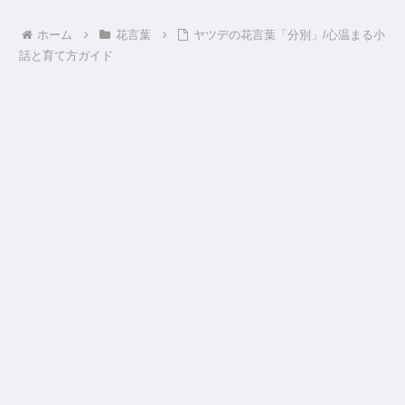
ホーム
花言葉
ヤツデの花言葉「分別」/心温まる小
話と育て方ガイド