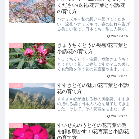
ください/返礼/花言葉と小話/花
の育て方
ハナミズキ＝私の想いを受けてくださ
い、返礼ハナミズキは、春の訪れを告げ
る美しい花で、日本でも非常に人気があ
ります。この記事では、ハナミズキの花
2024.04.16
言葉の意味と由来、またその育て方につ
いて詳しく解説いたします。ハナミズキ
きょうちくとうの秘密/花言葉と
花言葉
の花言葉とその由来ハナミズ...
小話/花の育て方
きょうちくとう＝注意、危険きょうちく
とうという花、ご存知ですか？この美し
くも危険を伴う花の花言葉や由来、そし
て心温まる小話まで、今回はきょうちく
2023.08.11
とうについてご紹介します。きょうちく
とうの花言葉とその由来きょうちくとう
すすきとその魅力/花言葉と小話/
花言葉
の花言葉は「注意、危険」...
花の育て方
すすき＝心が通じる秋の風物詩、すすき
の揺れる姿は日本人の心を魅了してきま
した。そして、その花言葉もまた、多く
の人々に深い感動を与えるものです。今
2023.09.11
回はすすきの花言葉とその由来、またそ
の育て方についてご紹介します。花言葉
すいせんのうとその花言葉の謎
花言葉
の由来と意味すすきの花言...
を解き明かす！/花言葉と小話/花
の育て方