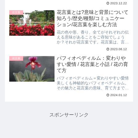
は、ホーリーの花言葉「先見、用心」の
2023.12.22
意味や由来、さらにはその育て方につい
て掘り下げてご紹介します。ホーリーの
花言葉とは?意味と背景について
花言葉
花言葉とその由来ホーリー...
知ろう/歴史/種類/コミュニケー
ション/花言葉を楽しむ方法
花の色や形、香り、全てがそれぞれの伝
える意味があることをご存知でしょう
か？それが花言葉です。花言葉は、言葉
を使わずに、花の持つ意味を通してコミ
2023.06.12
ュニケーションを取ることができます。
花言葉は、花の品種によって様々な意味
パフィオペディルム：変わりや
花言葉
を持ちます。同じ花でも、色...
すい愛情 / 花言葉と小話 / 花の育
て方
パフィオペディルム＝変わりやすい愛情
美しくも神秘的なパフィオペディルム。
その魅力と花言葉の意味、育て方まで詳
しくご紹介します。パフィオペディルム
2024.01.12
とは？パフィオペディルムは、ラン科に
属する植物です。独特の形と色彩が特徴
で、世界中の園芸愛好家か...
スポンサーリンク