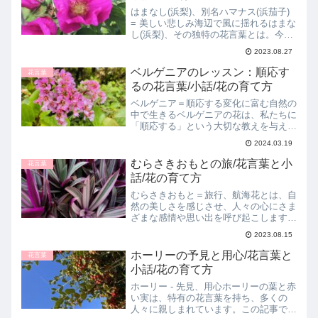
はまなし(浜梨)、別名ハマナス(浜茄子)
= 美しい悲しみ海辺で風に揺れるはまな
し(浜梨)、その独特の花言葉とは。今回
は、ハマナスの背後に隠された「美しい
2023.08.27
悲しみ」に迫ります。別名ハマナス(浜
茄子)とも言われています。はまなし(浜
ベルゲニアのレッスン：順応す
花言葉
梨)の花言葉...
るの花言葉/小話/花の育て方
ベルゲニア＝順応する変化に富む自然の
中で生きるベルゲニアの花は、私たちに
「順応する」という大切な教えを与えま
す。今回は、ベルゲニアの花言葉「順応
2024.03.19
する」に込められた意味と、この花の魅
力を深掘りします。さらに、ベルゲニア
むらさきおもとの旅/花言葉と小
花言葉
の育て方や、花言葉にイン...
話/花の育て方
むらさきおもと＝旅行、航海花とは、自
然の美しさを感じさせ、人々の心にさま
ざまな感情や思い出を呼び起こします。
そんな中、むらさきおもとという花が、
2023.08.15
私たちに「旅行」と「航海」のイメージ
を与えてくれます。それでは、この特別
ホーリーの予見と用心/花言葉と
花言葉
な花言葉を持つ花、むらさ...
小話/花の育て方
ホーリー - 先見、用心ホーリーの葉と赤
い実は、特有の花言葉を持ち、多くの
人々に親しまれています。この記事で