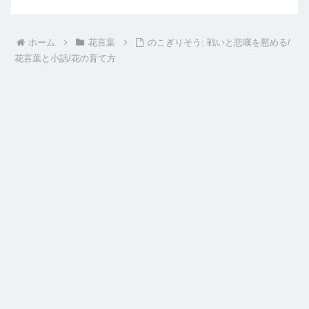
ホーム
花言葉
のこぎりそう: 戦いと悲嘆を慰める/
花言葉と小話/花の育て方