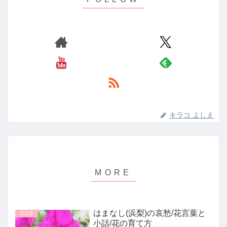
キラコ よしえ
はまなし(浜梨)の哀愁/花言葉と
花言葉
小話/花の育て方