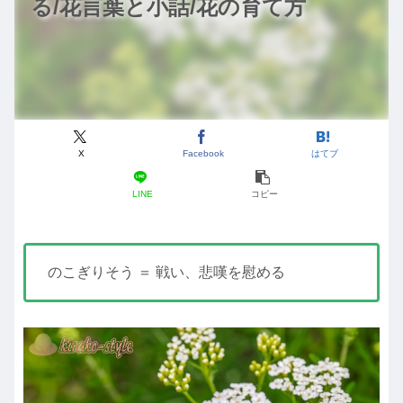
る/花言葉と小話/花の育て方
X
Facebook
はてブ
LINE
コピー
のこぎりそう ＝ 戦い、悲嘆を慰める