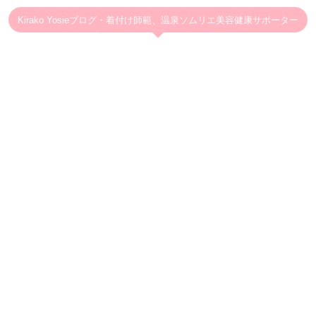
Kirako Yosieブログ・着付け師範、温泉ソムリエ美容健康サポーター