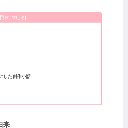
目次
にした創作小話
由来