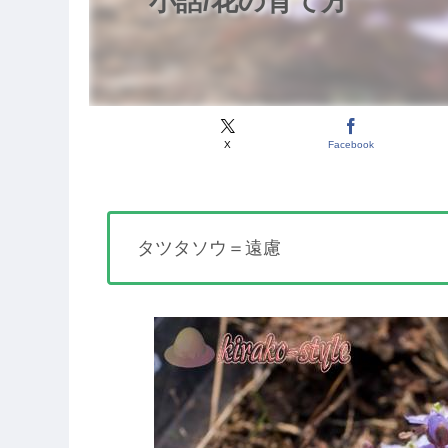
小話/花の育て方
X
Facebook
タツタソウ＝遠慮