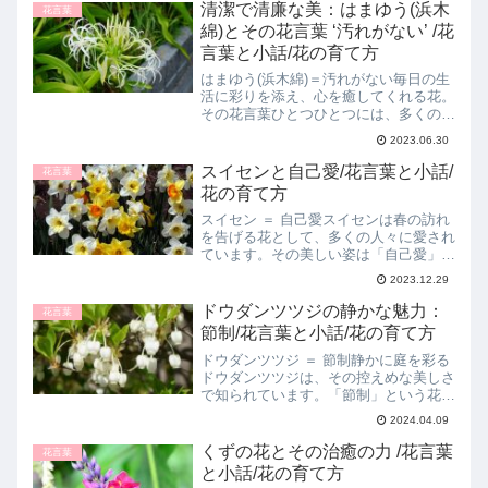
その世界に足を踏み入れてみましょう。
清潔で清廉な美：はまゆう(浜木
花言葉
ういきょうとその花言葉の...
綿)とその花言葉 ‘汚れがない’ /花
言葉と小話/花の育て方
はまゆう(浜木綿)＝汚れがない毎日の生
活に彩りを添え、心を癒してくれる花。
その花言葉ひとつひとつには、多くの思
いや感情、そしてストーリーが込められ
2023.06.30
ていますよね。今回は、一見シンプルな
がらも深い意味を秘めた、はまゆうの花
スイセンと自己愛/花言葉と小話/
花言葉
言葉 '汚れがない' ...
花の育て方
スイセン ＝ 自己愛スイセンは春の訪れ
を告げる花として、多くの人々に愛され
ています。その美しい姿は「自己愛」と
いう花言葉を持ち、特別な意味を秘めて
2023.12.29
います。スイセンと自己愛の花言葉スイ
センの花言葉「自己愛」には、ギリシャ
ドウダンツツジの静かな魅力：
花言葉
神話に登場する美少年ナ...
節制/花言葉と小話/花の育て方
ドウダンツツジ ＝ 節制静かに庭を彩る
ドウダンツツジは、その控えめな美しさ
で知られています。「節制」という花言
葉を持つこの花は、上品さと落ち着きを
2024.04.09
象徴しています。この記事では、ドウダ
ンツツジの花言葉とその魅力、育て方、
くずの花とその治癒の力 /花言葉
花言葉
そして花を題材にした小...
と小話/花の育て方