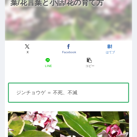
葉/花言葉と小話/花の育て方
X
Facebook
はてブ
LINE
コピー
ジンチョウゲ ＝ 不死、不滅