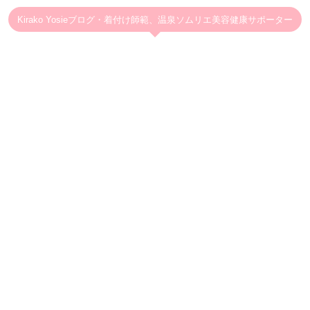
Kirako Yosieブログ・着付け師範、温泉ソムリエ美容健康サポーター