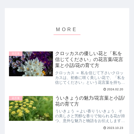
クロッカスの優しい花と「私を
花言葉
信じてください」の花言葉/花言
葉と小話/花の育て方
クロッカス ＝ 私を信じて下さいクロッ
カスは、初春に咲く美しい花で、「私を
信じてください」という花言葉を持ちま
す。この記事では、クロッカスの花言葉
2024.02.20
の意味やその由来、花の特徴、育て方、
そしてこの花言葉をテーマにした小話を
ういきょうの魅力/花言葉と小話/
花言葉
ご紹介します。クロッカ...
花の育て方
ういきょう ＝よい香りういきょう、そ
の美しさと芳醇な香りで知られる花が持
つ、意外な魅力と物語をお伝えします。
その繊細な花言葉には、どんな深い意味
2023.10.23
が込められているのでしょうか。一緒に