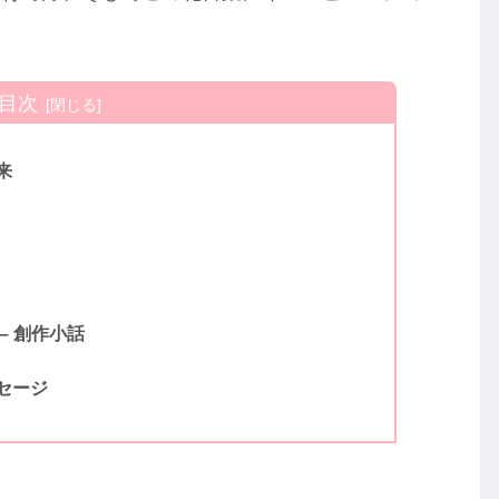
目次
来
– 創作小話
セージ