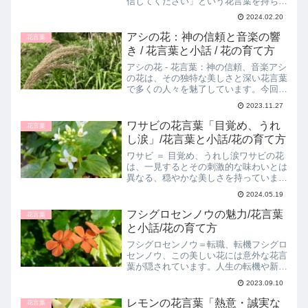
信じてください」という花言葉を持ちま
す。この記事では、クロッカスの花言葉
2024.02.20
の意味やその由来、花の特徴、育て方、
そしてこの花言葉をテーマにした小話を
アシの花：神の信頼と音楽の響
花言葉
ご紹介します。クロッカ...
き / 花言葉と小話 / 花の育て方
アシの花 - 花言葉：神の信頼、音楽アシ
の花は、その独特な美しさと深い花言葉
で多くの人々を魅了しています。今回
は、この魅力的な花に隠された意味や由
2023.11.27
来、そして育て方までをご紹介します。
アシの花と花言葉の解説アシの花の花言
ワサビの花言葉「目覚め、うれ
花言葉
葉「神の信頼」と「音楽...
し涙」/花言葉と小話/花の育て方
ワサビ ＝ 目覚め、うれし涙ワサビの花
は、一見するとその刺激的な味わいとは
異なる、穏やかな美しさを持っていま
す。この記事では、ワサビの意外な花言
2024.05.19
葉「目覚め、うれし涙」について掘り下
げていきます。ワサビの花言葉「目覚
フシグロセンノウの魅力/花言葉
花言葉
め、うれし涙」とその由来「...
と小話/花の育て方
フシグロセンノウ＝転職、転機フシグロ
センノウ、この美しい花には意外な花言
葉が隠されています。人生の転機や新た
なステージへの一歩を、どのようにこの
2023.09.10
花がサポートしてくれるのでしょうか。
一緒に深堀りしていきましょう。花言葉
レモンの花言葉「熱意・誠実な
花言葉