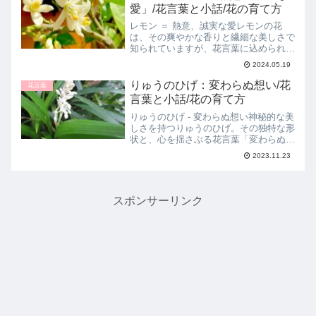
の解説と由来フシグロセン...
愛」/花言葉と小話/花の育て方
レモン ＝ 熱意、誠実な愛レモンの花
は、その爽やかな香りと繊細な美しさで
知られていますが、花言葉に込められた
意味はさらに心を動かします。今回は、
2024.05.19
レモンの花とその花言葉「熱意・誠実な
愛」について深掘りしてみましょう。レ
りゅうのひげ：変わらぬ想い/花
花言葉
モンの花言葉「熱意・誠実...
言葉と小話/花の育て方
りゅうのひげ - 変わらぬ想い神秘的な美
しさを持つりゅうのひげ。その独特な形
状と、心を揺さぶる花言葉「変わらぬ想
い」にはどのような意味が込められてい
2023.11.23
るのでしょうか。この記事では、りゅう
のひげの魅力と育て方、そして心温まる
小話をご紹介します。...
スポンサーリンク