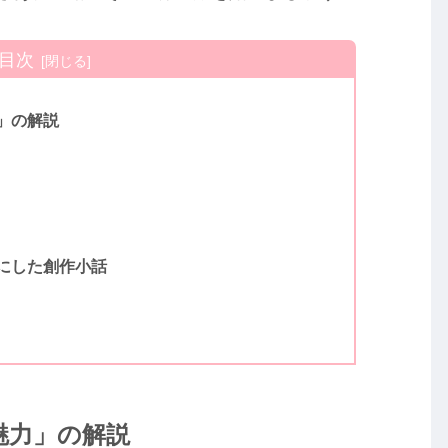
目次
」の解説
にした創作小話
魅力」の解説